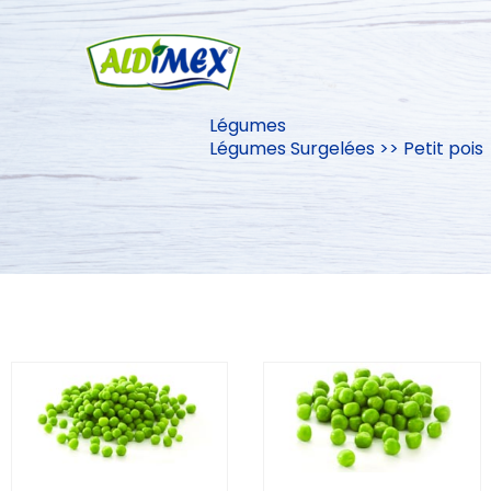
Aller
au
contenu
Légumes
Légumes Surgelées >> Petit pois