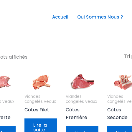
Accueil
Qui Sommes Nous ?
tats affichés
Viandes
Viandes
Viandes
s veaux
congelés veaux
congelés veaux
congelés ve
Côtes Filet
Côtes
Côtes
erte
Première
Seconde
Lire la
suite