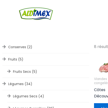
Aller
au
contenu
8 résul
Conserves
(2)
Fruits
(5)
Fruits Secs
(5)
Viandes
congelé
Légumes
(34)
Côtes
Découv
Légumes Secs
(4)