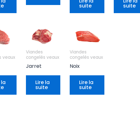
 la
Lire la
Lire la
te
suite
suite
Viandes
Viandes
s veaux
congelés veaux
congelés veaux
Jarret
Noix
 la
Lire la
Lire la
te
suite
suite