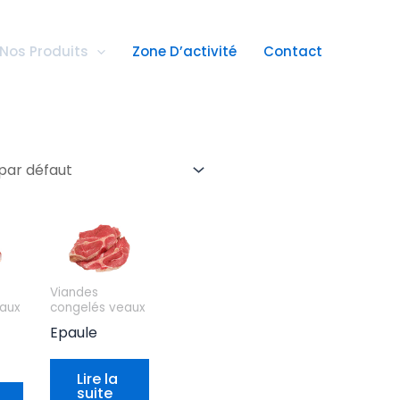
https://www.instagram.com/
https://www.facebook.com/
https://www.facebook.com/hi
Nos Produits
Zone D’activité
Contact
Viandes
aux
congelés veaux
Epaule
Lire la
suite