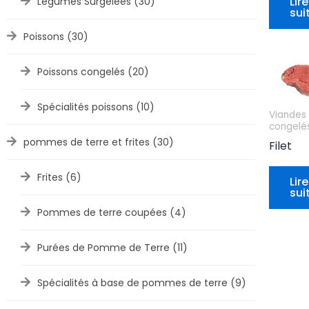
Lire
Légumes Surgelées
(30)
sui
Poissons
(30)
Poissons congelés
(20)
Spécialités poissons
(10)
Viandes
congelé
pommes de terre et frites
(30)
Filet
Frites
(6)
Lire
sui
Pommes de terre coupées
(4)
Purées de Pomme de Terre
(11)
Spécialités à base de pommes de terre
(9)